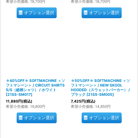
希望小売価格
:
18,700
円
希望小売価格
:
18,700
円
オプション選択
オプション選択
☆40%OFF☆ SOFTMACHINE ＜ソ
☆50%OFF☆ SOFTMACHINE ＜ソ
フトマシーン＞ / CIRCUIT SHIRTS
フトマシーン＞ / NEW SKOOL
S/S（総柄シャツ） / ホワイト
HOODED（スウェットパーカー） /
[
21SS-SM017
]
ブラック
[
21SS-SM005
]
11,880
円
(税込)
7,425
円
(税込)
希望小売価格
:
19,800
円
希望小売価格
:
14,850
円
オプション選択
オプション選択