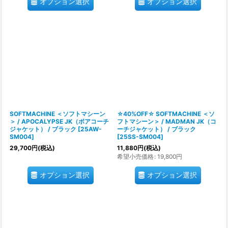
オプション選択
オプション選択
SOFTMACHINE ＜ソフトマシーン
☆40%OFF☆ SOFTMACHINE ＜ソ
＞ / APOCALYPSE JK（ボアコーチ
フトマシーン＞ / MADMAN JK（コ
ジャケット） / ブラック
[
25AW-
ーチジャケット） / ブラック
SM004
]
[
25SS-SM004
]
29,700
円
(税込)
11,880
円
(税込)
希望小売価格
:
19,800
円
オプション選択
オプション選択