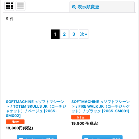
表示順変更
閉じる
151
件
サブカテゴリ
:
1
2
3
次
»
表示数
:
在庫あり
並び順
:
絞り込む
SOFTMACHINE ＜ソフトマシーン
SOFTMACHINE ＜ソフトマシーン
＞ / TOTEM SKULLS JK（コーチジ
＞ / FIRE WALK JK（コーチジャケ
ャケット） / ベージュ
[
26SS-
ット） / ブラック
[
26SS-SM001
]
SM002
]
19,800
円
(税込)
19,800
円
(税込)