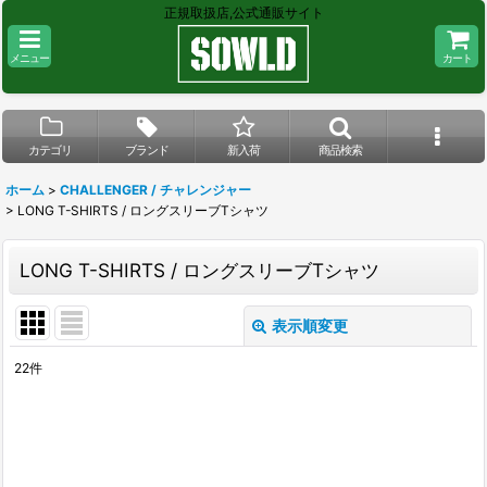
正規取扱店,公式通販サイト
メニュー
カート
カテゴリ
ブランド
新入荷
商品検索
ホーム
>
CHALLENGER / チャレンジャー
>
LONG T-SHIRTS / ロングスリーブTシャツ
LONG T-SHIRTS / ロングスリーブTシャツ
表示順変更
閉じる
22
件
表示数
:
在庫あり