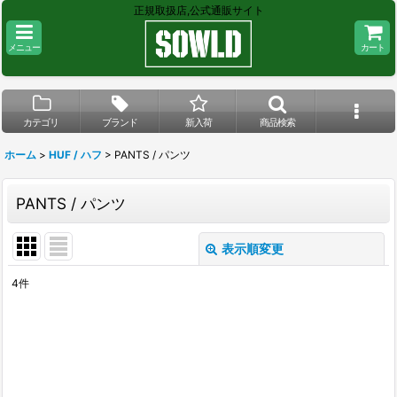
正規取扱店,公式通販サイト
メニュー
カート
カテゴリ
ブランド
新入荷
商品検索
ホーム
>
HUF / ハフ
>
PANTS / パンツ
PANTS / パンツ
表示順変更
閉じる
4
件
表示数
:
在庫あり
並び順
: