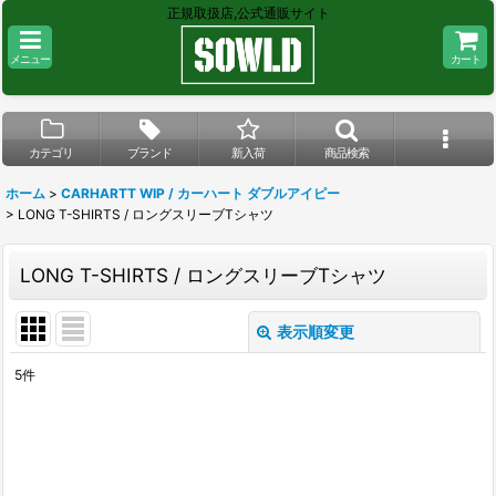
正規取扱店,公式通販サイト
メニュー
カート
カテゴリ
ブランド
新入荷
商品検索
ホーム
>
CARHARTT WIP / カーハート ダブルアイピー
>
LONG T-SHIRTS / ロングスリーブTシャツ
LONG T-SHIRTS / ロングスリーブTシャツ
表示順変更
閉じる
5
件
表示数
:
在庫あり