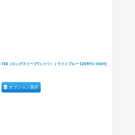
D L/S TEE（ロングスリーブTシャツ） / ライトブルー
[
26'RTC-0301
]
オプション選択