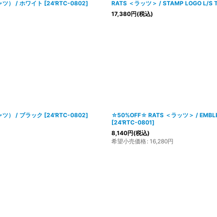
シャツ） / ホワイト
[
24'RTC-0802
]
RATS ＜ラッツ＞ / STAMP LOGO 
17,380
円
(税込)
シャツ） / ブラック
[
24'RTC-0802
]
☆50%OFF☆ RATS ＜ラッツ＞ / EMB
[
24'RTC-0801
]
8,140
円
(税込)
希望小売価格
:
16,280
円