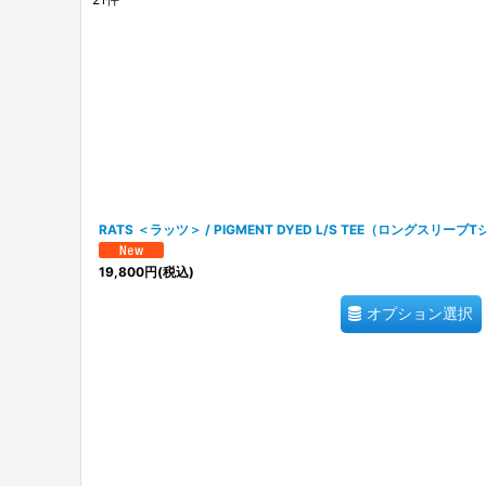
表示数
:
在庫あり
並び順
:
RATS ＜ラッツ＞ / PIGMENT DYED L/S TEE（ロングスリーブ
19,800
円
(税込)
オプション選択