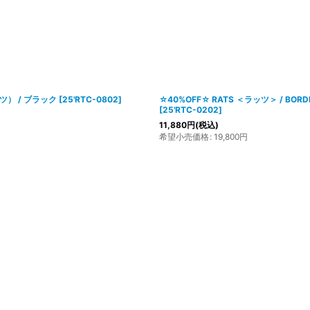
ャツ） / ブラック
[
25'RTC-0802
]
☆40%OFF☆ RATS ＜ラッツ＞ / BO
[
25'RTC-0202
]
11,880
円
(税込)
希望小売価格
:
19,800
円