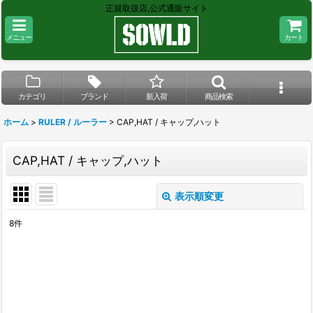
正規取扱店,公式通販サイト
メニュー
カート
カテゴリ
ブランド
新入荷
商品検索
ホーム
>
RULER / ルーラー
>
CAP,HAT / キャップ,ハット
CAP,HAT / キャップ,ハット
表示順変更
閉じる
8
件
表示数
:
在庫あり
並び順
: