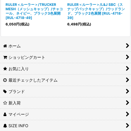
RULER＜ルーラー＞/TRUCKER
RULER＜ルーラー＞/L&J SBC（ス
MESH（メッシュキャップ）/チャコ
ナップバックキャップ）/ウッドラン
ール、ネイビー、ブラック3色展開
ド、ブラック2色展開
[
RUL-4718-
[
RUL-4718-49
]
39
]
6,050
円
(税込)
6,498
円
(税込)
ホーム
ショッピングカート
お気に入り
最近チェックしたアイテム
ブランド
新入荷
マイページ
SIZE INFO