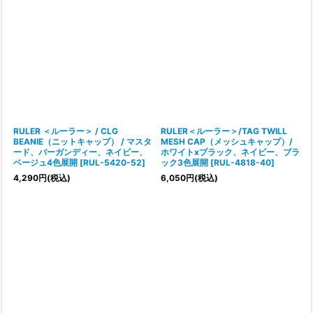
RULER ＜ルーラー＞ / CLG
RULER＜ルーラー＞/TAG TWILL
BEANIE（ニットキャップ） / マスタ
MESH CAP（メッシュキャップ）/
ード、バーガンディー、ネイビー、
ホワイトxブラック、ネイビー、ブラ
ベージュ4色展開
[
RUL-5420-52
]
ック3色展開
[
RUL-4818-40
]
4,290
円
(税込)
6,050
円
(税込)