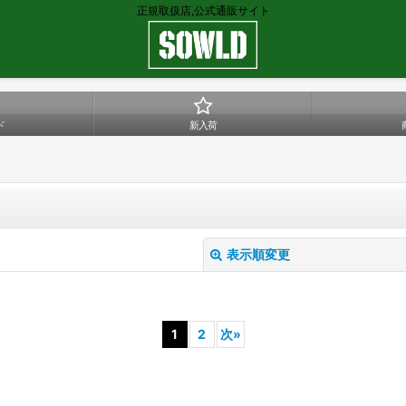
正規取扱店,公式通販サイト
ド
新入荷
表示順変更
1
2
次
»