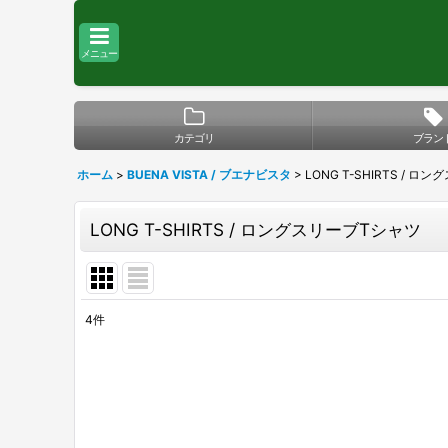
メニュー
カテゴリ
ブラン
ホーム
>
BUENA VISTA / ブエナビスタ
>
LONG T-SHIRTS / 
LONG T-SHIRTS / ロングスリーブTシャツ
4
件
表示数
:
在庫あり
並び順
: