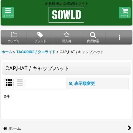
正規取扱店,公式通販サイト
メニュー
カート
カテゴリ
ブランド
新入荷
商品検索
ホーム
>
TACORIDE / タコライド
>
CAP,HAT / キャップ,ハット
CAP,HAT / キャップ,ハット
表示順変更
閉じる
0
件
表示数
:
在庫あり
並び順
:
ホーム