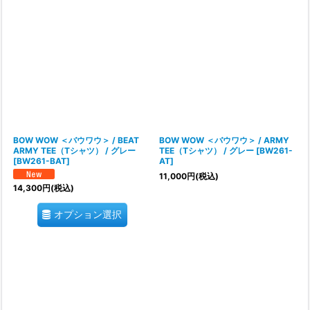
表示数
:
在庫あり
並び順
:
絞り込む
BOW WOW ＜バウワウ＞ / BEAT
BOW WOW ＜バウワウ＞ / ARMY
ARMY TEE（Tシャツ） / グレー
TEE（Tシャツ） / グレー
[
BW261-
[
BW261-BAT
]
AT
]
11,000
円
(税込)
14,300
円
(税込)
オプション選択