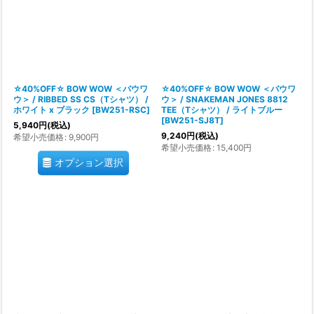
☆40%OFF☆ BOW WOW ＜バウワ
☆40%OFF☆ BOW WOW ＜バウワ
ウ＞ / RIBBED SS CS（Tシャツ） /
ウ＞ / SNAKEMAN JONES 8812
ホワイト x ブラック
[
BW251-RSC
]
TEE（Tシャツ） / ライトブルー
[
BW251-SJ8T
]
5,940
円
(税込)
9,240
円
(税込)
希望小売価格
:
9,900
円
希望小売価格
:
15,400
円
オプション選択