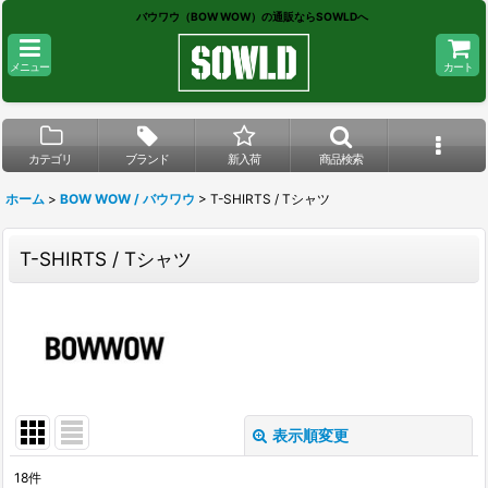
バウワウ（BOW WOW）の通販ならSOWLDへ
メニュー
カート
カテゴリ
ブランド
新入荷
商品検索
ホーム
>
BOW WOW / バウワウ
>
T-SHIRTS / Tシャツ
T-SHIRTS / Tシャツ
表示順変更
閉じる
18
件