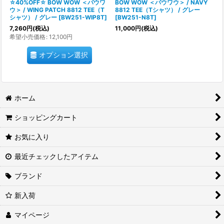
☆40%OFF☆ BOW WOW ＜バウワ
BOW WOW ＜バウワウ＞ / NAVY
ウ＞ / WING PATCH 8812 TEE（T
8812 TEE（Tシャツ） / グレー
シャツ） / グレー
[
BW251-WIP8T
]
[
BW251-N8T
]
7,260
円
(税込)
11,000
円
(税込)
希望小売価格
:
12,100
円
オプション選択
ホーム
ショッピングカート
お気に入り
最近チェックしたアイテム
ブランド
新入荷
マイページ