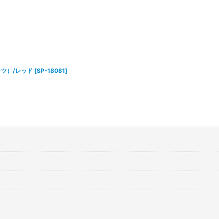
シャツ）/レッド
[
SP-18081
]