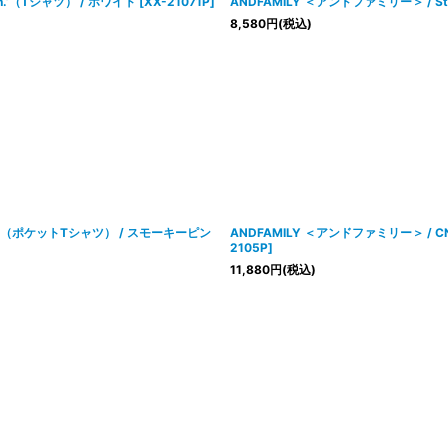
ion.’（Tシャツ） / ホワイト
[
XX-21071P
]
ANDFAMILY ＜アンドファミリー＞ / Stand
8,580
円
(税込)
e Co.’（ポケットTシャツ） / スモーキーピン
ANDFAMILY ＜アンドファミリー＞ / CN 
2105P
]
11,880
円
(税込)