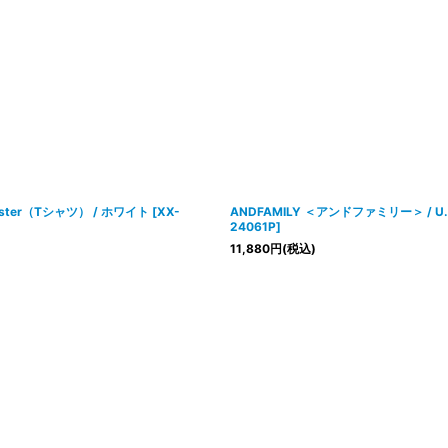
絞り込む
Monster（Tシャツ） / ホワイト
[
XX-
ANDFAMILY ＜アンドファミリー＞ / U.S.A
24061P
]
11,880
円
(税込)