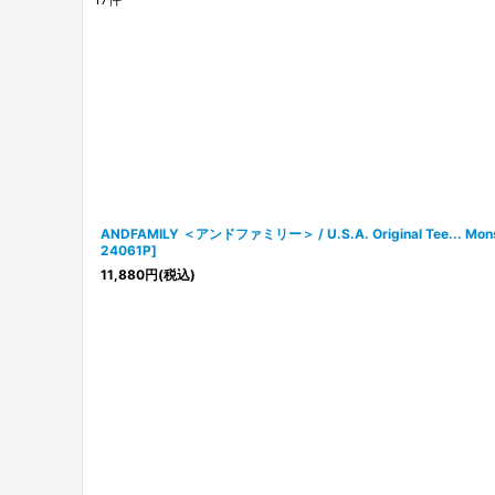
表示数
:
在庫あり
並び順
:
ANDFAMILY ＜アンドファミリー＞ / U.S.A. Original Tee... 
24061P
]
11,880
円
(税込)