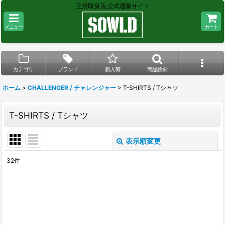
正規取扱店,公式通販サイト
メニュー
カート
カテゴリ
ブランド
新入荷
商品検索
ホーム
>
CHALLENGER / チャレンジャー
>
T-SHIRTS / Tシャツ
T-SHIRTS / Tシャツ
表示順変更
閉じる
32
件
表示数
:
在庫あり
並び順
: