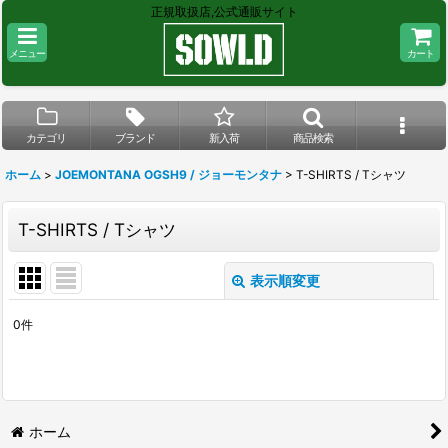
正規取扱店,公式通販サイト
メニュー
カート
カテゴリ
ブランド
新入荷
商品検索
ホーム
>
JOEMONTANA OGSH9 / ジョーモンタナ
>
T-SHIRTS / Tシャツ
T-SHIRTS / Tシャツ
表示順変更
閉じる
0
件
表示数
:
在庫あり
並び順
:
ホーム