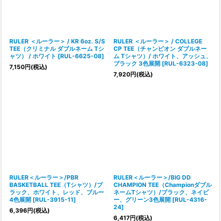
絞り込む
RULER ＜ルーラー＞ / KR 6oz. S/S
RULER ＜ルーラー＞ / COLLEGE
TEE（クリミナル ダブルネーム Tシ
CP TEE（チャンピオン ダブルネー
ャツ） / ホワイト
[
RUL-6625-08
]
ム Tシャツ）/ ホワイト、アッシュ、
ブラック 3色展開
[
RUL-6323-08
]
7,150
円
(税込)
7,920
円
(税込)
RULER＜ルーラー＞/PBR
RULER＜ルーラー＞/BIG DD
BASKETBALL TEE（Tシャツ）/ブ
CHAMPION TEE（Championダブル
ラック、ホワイト、レッド、ブルー
ネームTシャツ）/ブラック、ネイビ
4色展開
[
RUL-3915-11
]
ー、グリーン3色展開
[
RUL-4316-
24
]
6,396
円
(税込)
6,417
円
(税込)