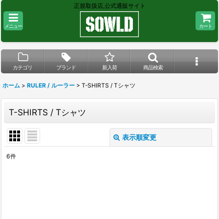
正規取扱店,公式通販サイト
メニュー
カート
カテゴリ
ブランド
新入荷
商品検索
ホーム
>
RULER / ルーラー
>
T-SHIRTS / Tシャツ
T-SHIRTS / Tシャツ
表示順変更
閉じる
6
件
表示数
:
在庫あり
並び順
: