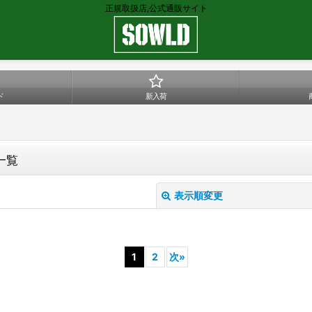
正規取扱店,公式通販サイト
ド
新入荷
品一覧
表示順変更
1
2
次
»