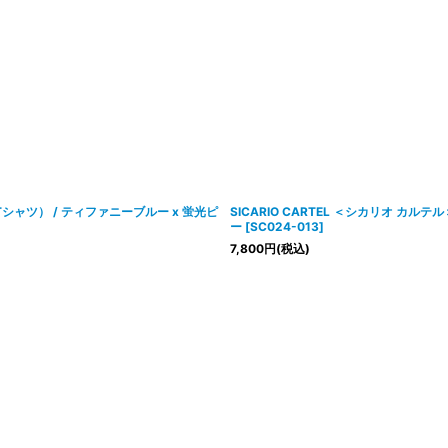
EE（Tシャツ） / ティファニーブルー x 蛍光ピ
SICARIO CARTEL ＜シカリオ カルテル
ー
[
SC024-013
]
7,800
円
(税込)