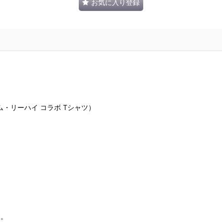
お気に入り登録
T（ティム・リーハイ コラボ Tシャツ）
す。