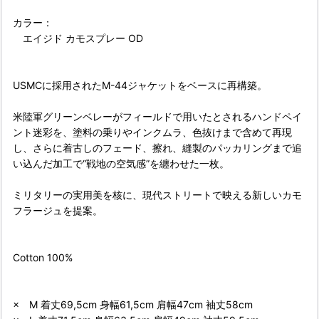
カラー：
エイジド カモスプレー OD
USMCに採用されたM-44ジャケットをベースに再構築。
米陸軍グリーンベレーがフィールドで用いたとされるハンドペイ
ント迷彩を、塗料の乗りやインクムラ、色抜けまで含めて再現
し、さらに着古しのフェード、擦れ、縫製のパッカリングまで追
い込んだ加工で“戦地の空気感”を纏わせた一枚。
ミリタリーの実用美を核に、現代ストリートで映える新しいカモ
フラージュを提案。
Cotton 100%
× M 着丈69,5cm 身幅61,5cm 肩幅47cm 袖丈58cm