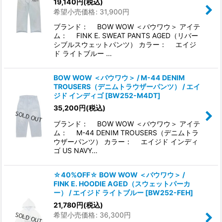
19,140
円
(税込)
希望小売価格
:
31,900
円
ブランド： BOW WOW ＜バウワウ＞ アイテ
ム： FINK E. SWEAT PANTS AGED（リバー
シブルスウェットパンツ） カラー： エイジ
ド ライトブルー …
BOW WOW ＜バウワウ＞ / M-44 DENIM
TROUSERS（デニムトラウザーパンツ） / エイ
ジド インディゴ
[
BW252-M4DT
]
35,200
円
(税込)
ブランド： BOW WOW ＜バウワウ＞ アイテ
ム： M-44 DENIM TROUSERS（デニムトラ
ウザーパンツ） カラー： エイジド インディ
ゴ US NAVY…
☆40%OFF☆ BOW WOW ＜バウワウ＞ /
FINK E. HOODIE AGED（スウェットパーカ
ー） / エイジド ライトブルー
[
BW252-FEH
]
21,780
円
(税込)
希望小売価格
:
36,300
円