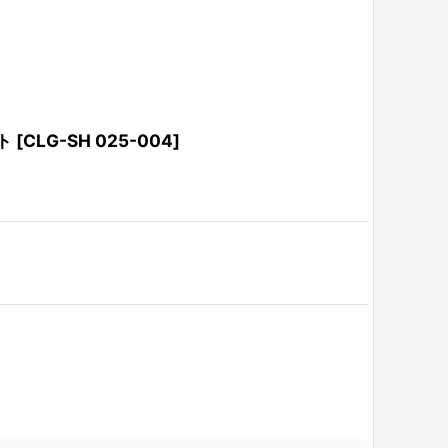
ト
[
CLG-SH 025-004
]