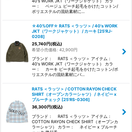
40's WORK JKT（ワークジャケット） カラ
ー： ベージュ ピーチ起毛をかけたコットン/
ポリエステルの混紡素材に…
☆40%OFF☆ RATS ＜ラッツ＞ / 40's WORK
JKT（ワークジャケット） / カーキ
[
25'RJ-
0208
]
25,740
円
(税込)
希望小売価格
:
42,900
円
ブランド： RATS ＜ラッツ＞ アイテム：
40's WORK JKT（ワークジャケット） カラ
ー： カーキ ピーチ起毛をかけたコットン/ポ
リエステルの混紡素材にバ…
RATS ＜ラッツ＞ / COTTON RAYON CHECK
SHIRT（オープンカラーシャツ） / ネイビー x
ブルーチェック
[
25'RS-0306
]
36,300
円
(税込)
ブランド： RATS ＜ラッツ＞ アイテム：
COTTON RAYON CHECK SHIRT（オープンカ
ラーシャツ） カラー： ネイビー x ブルーチ