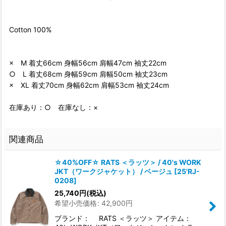
Cotton 100%
× M 着丈66cm 身幅56cm 肩幅47cm 袖丈22cm
○ L 着丈68cm 身幅59cm 肩幅50cm 袖丈23cm
× XL 着丈70cm 身幅62cm 肩幅53cm 袖丈24cm
在庫あり：○ 在庫なし：×
関連商品
☆40%OFF☆ RATS ＜ラッツ＞ / 40's WORK
JKT（ワークジャケット） / ベージュ
[
25'RJ-
0208
]
25,740
円
(税込)
希望小売価格
:
42,900
円
ブランド： RATS ＜ラッツ＞ アイテム：