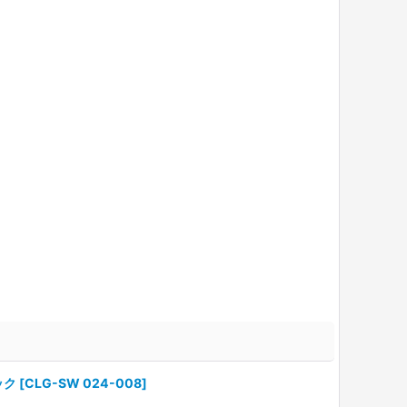
ック
[
CLG-SW 024-008
]