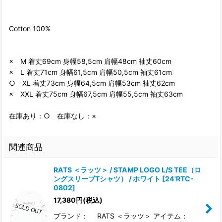
Cotton 100%
× M 着丈69cm 身幅58,5cm 肩幅48cm 袖丈60cm
× L 着丈71cm 身幅61,5cm 肩幅50,5cm 袖丈61cm
○ XL 着丈73cm 身幅64,5cm 肩幅53cm 袖丈62cm
× XXL 着丈75cm 身幅67,5cm 肩幅55,5cm 袖丈63cm
在庫あり：○ 在庫なし：×
関連商品
RATS ＜ラッツ＞ / STAMP LOGO L/S TEE（ロ
ングスリーブTシャツ） / ホワイト
[
24'RTC-
0802
]
17,380
円
(税込)
ブランド： RATS ＜ラッツ＞ アイテム：