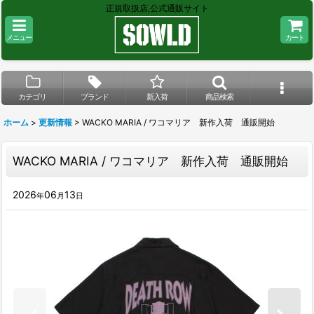
正規取扱店,公式通販サイト
メニュー
カート
カテゴリ
ブランド
新入荷
商品検索
ホーム
>
更新情報
>
WACKO MARIA / ワコマリア 新作入荷 通販開始
WACKO MARIA / ワコマリア 新作入荷 通販開始
2026
06
13
年
月
日