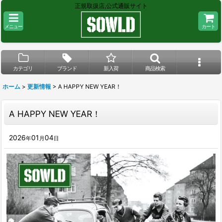
正規取扱店,公式通販サイト
メニュー
カート
カテゴリ
ブランド
新入荷
商品検索
ホーム
>
更新情報
>
A HAPPY NEW YEAR！
A HAPPY NEW YEAR！
2026
01
04
年
月
日