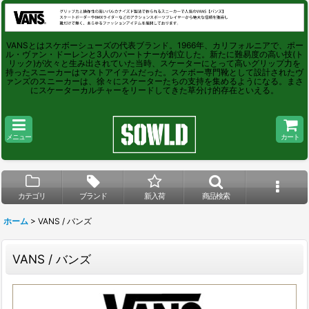
VANSとはスケボーシューズの代表ブランド。1966年、カリフォルニアで、ポー
ル・ヴァン・ドーレンと3人のパートナーが創立した。新たに難易度の高い技(ト
リック)が次々と生み出されていた当時、スケーターにとって高いグリップ力を
持ったスニーカーはマストアイテムだった。スケボー専門靴として設計されたヴ
ァンズのスニーカーは、徐々にスケーターたちの支持を集めるようになる。まさ
にスケーターカルチャーをリードしてきた草分け的存在といえる。
メニュー
カート
カテゴリ
ブランド
新入荷
商品検索
ホーム
>
VANS / バンズ
VANS / バンズ