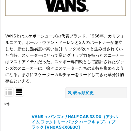
VANSとはスケボーシューズの代表ブランド。1966年、カリフォ
ルニアで、ポール・ヴァン・ドーレンと3人のパートナーが創立
した。新たに難易度の高い技(トリック)が次々と生み出されてい
た当時、スケーターにとって高いグリップ力を持ったスニーカー
はマストアイテムだった。スケボー専門靴として設計されたヴァ
ンズのスニーカーは、徐々にスケーターたちの支持を集めるよう
になる。まさにスケーターカルチャーをリードしてきた草分け的
存在といえる。
表示順変更
閉じる
6
件
表示数
:
VANS ＜バンズ＞ / HALF CAB 33 DX（アナハ
イム ファクトリー パック ハーフキャブ） / ブ
在庫あり
ラック
[
VN0A5KX6B3C
]