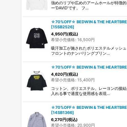
強めのリブや広めのアームホールが特徴的な柔らか
ー‘DAVID’です。 フ…
☆70%OFF☆ BEDWIN & THE HEA
[
15SB2526
]
4,950
円
(税込)
希望小売価格
:
16,500
円
吸汗加工が施されたポリエステルメッシュを
フロントのナンバリングプリン…
☆70%OFF☆ BEDWIN & THE HEART
4,620
円
(税込)
希望小売価格
:
15,400
円
コットン、ポリエステル、レーヨンの接結生
入れる事で適度な使用感を表現…
☆70%OFF☆ BEDWIN & THE HEART
[
14SB1366
]
6,270
円
(税込)
希望小売価格
:
20,900
円