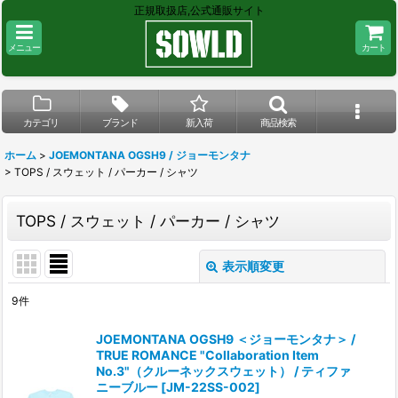
正規取扱店,公式通販サイト
メニュー
カート
カテゴリ
ブランド
新入荷
商品検索
ホーム
>
JOEMONTANA OGSH9 / ジョーモンタナ
>
TOPS / スウェット / パーカー / シャツ
TOPS / スウェット / パーカー / シャツ
表示順変更
閉じる
9
件
表示数
:
JOEMONTANA OGSH9 ＜ジョーモンタナ＞ /
TRUE ROMANCE "Collaboration Item
在庫あり
No.3"（クルーネックスウェット） / ティファ
ニーブルー
[
JM-22SS-002
]