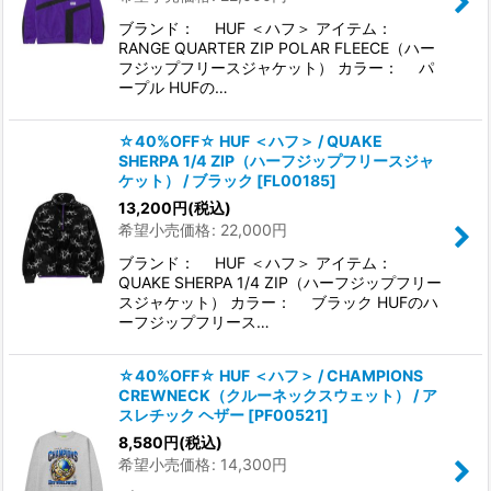
ブランド： HUF ＜ハフ＞ アイテム：
並び順
:
RANGE QUARTER ZIP POLAR FLEECE（ハー
フジップフリースジャケット） カラー： パ
ープル HUFの…
絞り込む
☆40%OFF☆ HUF ＜ハフ＞ / QUAKE
SHERPA 1/4 ZIP（ハーフジップフリースジャ
ケット） / ブラック
[
FL00185
]
13,200
円
(税込)
希望小売価格
:
22,000
円
ブランド： HUF ＜ハフ＞ アイテム：
QUAKE SHERPA 1/4 ZIP（ハーフジップフリー
スジャケット） カラー： ブラック HUFのハ
ーフジップフリース…
☆40%OFF☆ HUF ＜ハフ＞ / CHAMPIONS
CREWNECK（クルーネックスウェット） / ア
スレチック ヘザー
[
PF00521
]
8,580
円
(税込)
希望小売価格
:
14,300
円