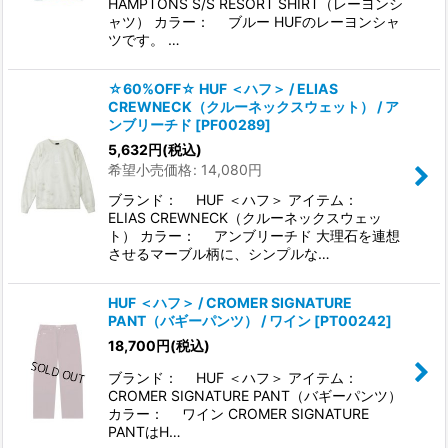
HAMPTONS S/S RESORT SHIRT（レーヨンシ
ャツ） カラー： ブルー HUFのレーヨンシャ
ツです。 …
☆60%OFF☆ HUF ＜ハフ＞ / ELIAS
CREWNECK（クルーネックスウェット） / ア
ンブリーチド
[
PF00289
]
5,632
円
(税込)
希望小売価格
:
14,080
円
ブランド： HUF ＜ハフ＞ アイテム：
ELIAS CREWNECK（クルーネックスウェッ
ト） カラー： アンブリーチド 大理石を連想
させるマーブル柄に、シンプルな…
HUF ＜ハフ＞ / CROMER SIGNATURE
PANT（バギーパンツ） / ワイン
[
PT00242
]
18,700
円
(税込)
ブランド： HUF ＜ハフ＞ アイテム：
CROMER SIGNATURE PANT（バギーパンツ）
カラー： ワイン CROMER SIGNATURE
PANTはH…