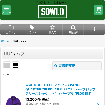
正規取扱店,公式通販サイト
メニュー
カート
カテゴリ
ブランド
新入荷
商品検索
ホーム
>
HUF / ハフ
HUF / ハフ
表示順変更
閉じる
10
件
サブカテゴリ
:
☆40%OFF☆ HUF ＜ハフ＞ / RANGE
QUARTER ZIP POLAR FLEECE（ハーフジップ
表示数
:
フリースジャケット） / パープル
[
FL00183
]
13,200
円
(税込)
在庫あり
希望小売価格
:
22,000
円