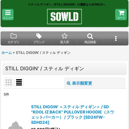
スティル ディギン（STILL DIGGIN'）の通販ならSOWLDへ
メニュー
カート
カテゴリ
ブランド
新入荷
商品検索
ホーム
>
STILL DIGGIN' / スティル ディギン
STILL DIGGIN' / スティル ディギン
表示順変更
閉じる
5
件
サブカテゴリ
:
STILL DIGGIN' ＜スティル ディギン＞ / SD
"KOOL IZ BACK" PULLOVER HOODIE（スウ
ェットパーカー） / ブラック
[
SD24FW-
表示数
:
SDH024
]