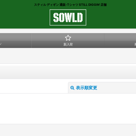
スティル ディギン 通販-Tシャツ STILL DIGGIN' 店舗
ド
新入荷
表示順変更