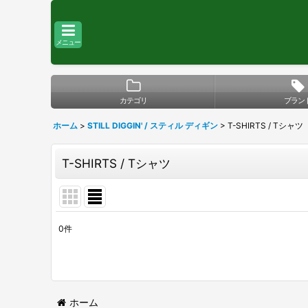
メニュー
カテゴリ
ブラン
ホーム
>
STILL DIGGIN' / スティル ディギン
>
T-SHIRTS / Tシャツ
T-SHIRTS / Tシャツ
0
件
表示数
:
在庫あり
並び順
:
ホーム